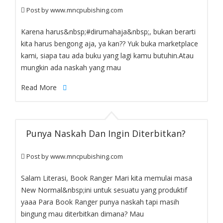
Post by
www.mncpubishing.com
blog-paragraph
Karena harus&nbsp;#dirumahaja&nbsp;, bukan berarti
kita harus bengong aja, ya kan?? Yuk buka marketplace
kami, siapa tau ada buku yang lagi kamu butuhin.Atau
mungkin ada naskah yang mau
Read More
Punya Naskah Dan Ingin Diterbitkan?
Post by
www.mncpubishing.com
blog-paragraph
Salam Literasi, Book Ranger Mari kita memulai masa
New Normal&nbsp;ini untuk sesuatu yang produktif
yaaa Para Book Ranger punya naskah tapi masih
bingung mau diterbitkan dimana? Mau