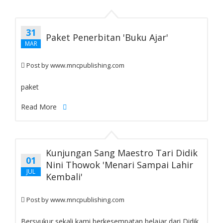
31
Paket Penerbitan 'Buku Ajar'
MAR
Post by
www.mncpublishing.com
blog-paragraph
paket
Read More
Kunjungan Sang Maestro Tari Didik
01
Nini Thowok 'Menari Sampai Lahir
JUL
Kembali'
Post by
www.mncpublishing.com
Bersyukur sekali kami berkesempatan belajar dari Didik