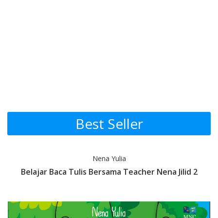
Promotion Section
Best Seller
Nena Yulia
Belajar Baca Tulis Bersama Teacher Nena Jilid 2