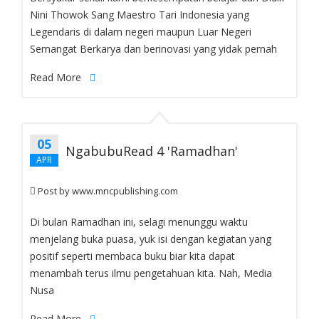
blog-paragraph
Nini Thowok Sang Maestro Tari Indonesia yang
Legendaris di dalam negeri maupun Luar Negeri
Semangat Berkarya dan berinovasi yang yidak pernah
Read More
05
NgabubuRead 4 'Ramadhan'
APR
Post by
www.mncpublishing.com
blog-paragraph
Di bulan Ramadhan ini, selagi menunggu waktu
menjelang buka puasa, yuk isi dengan kegiatan yang
positif seperti membaca buku biar kita dapat
menambah terus ilmu pengetahuan kita. Nah, Media
Nusa
Read More