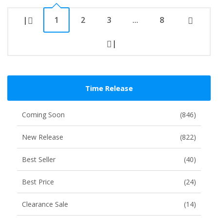
|
1
2
3
...
8
|
Time Release
Coming Soon
(846)
New Release
(822)
Best Seller
(40)
Best Price
(24)
Clearance Sale
(14)