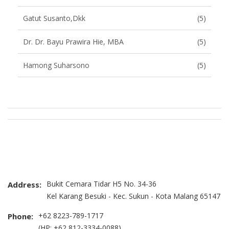
Gatut Susanto,dkk
(5)
Dr. Dr. Bayu Prawira Hie, MBA
(5)
Hamong Suharsono
(5)
Brand Slider
Bukit Cemara Tidar H5 No. 34-36
Address:
Kel Karang Besuki - Kec. Sukun - Kota Malang 65147
+62 8223-789-1717
Phone:
(HP: +62 812-3334-0088)