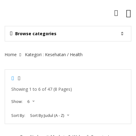
Browse categories
Site Breadcrumb
Home
Kategori : Kesehatan / Health
Showing 1 to 6 of 47 (8 Pages)
Show:
6
Sort By:
Sort By:Judul (A - Z)