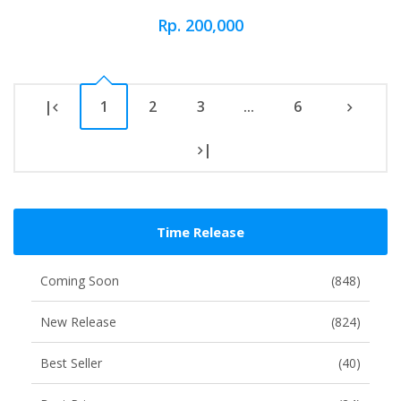
Rp. 200,000
|
1
2
3
...
6
|
Time Release
Coming Soon
(848)
New Release
(824)
Best Seller
(40)