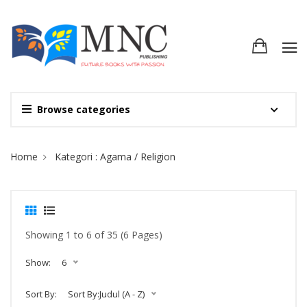
Browse categories
Site Breadcrumb
Home
Kategori : Agama / Religion
Showing 1 to 6 of 35 (6 Pages)
Show:
6
Sort By:
Sort By:Judul (A - Z)