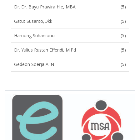
Dr. Dr. Bayu Prawira Hie, MBA
(5)
Gatut Susanto,dkk
(5)
Hamong Suharsono
(5)
Dr. Yulius Rustan Effendi, M.Pd
(5)
Gedeon Soerja A. N
(5)
Brand Slider