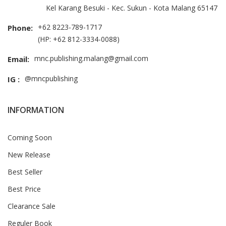
Kel Karang Besuki - Kec. Sukun - Kota Malang 65147
+62 8223-789-1717
Phone:
(HP: +62 812-3334-0088)
mnc.publishing.malang@gmail.com
Email:
@mncpublishing
IG :
INFORMATION
Coming Soon
New Release
Best Seller
Best Price
Clearance Sale
Reguler Book