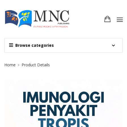
Browse categories
Site Breadcrumb
Home
Product Details