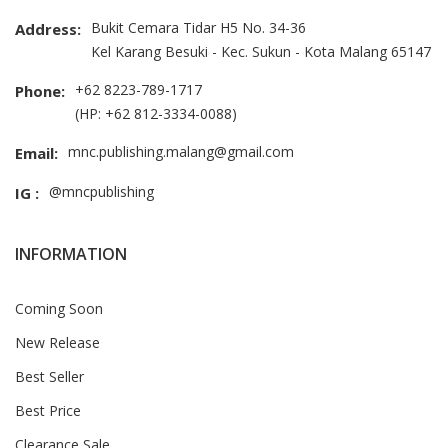
Bukit Cemara Tidar H5 No. 34-36
Address:
Kel Karang Besuki - Kec. Sukun - Kota Malang 65147
+62 8223-789-1717
Phone:
(HP: +62 812-3334-0088)
mnc.publishing.malang@gmail.com
Email:
@mncpublishing
IG :
INFORMATION
Coming Soon
New Release
Best Seller
Best Price
Clearance Sale