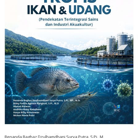
Renanda Baghaz Dzulhamdhani Surya Putra, S.Pi., M